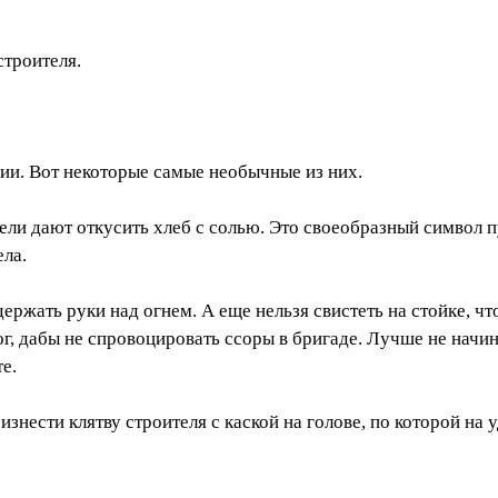
строителя.
ии. Вот некоторые самые необычные из них.
ли дают откусить хлеб с солью. Это своеобразный символ п
ела.
ржать руки над огнем. А еще нельзя свистеть на стойке, чт
ог, дабы не спровоцировать ссоры в бригаде. Лучше не начи
е.
знести клятву строителя с каской на голове, по которой на 