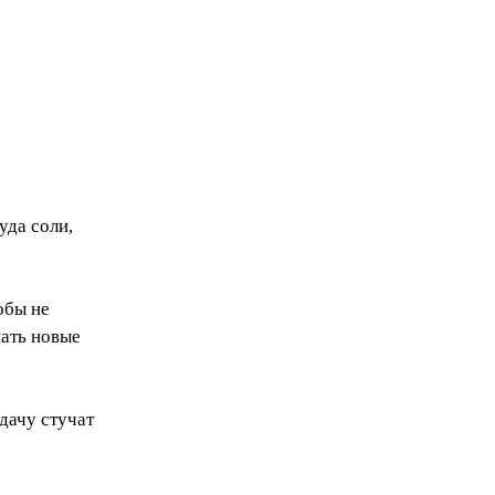
уда соли,
обы не
нать новые
удачу стучат