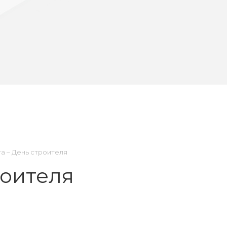
та – День строителя
роителя