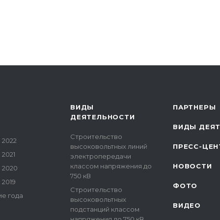
ВИДЫ
ПАРТНЕРЫ
ДЕЯТЕЛЬНОСТИ
ВИДЫ ДЕЯ
Строительство
 2022
высоковольтных линий
ПРЕСС-ЦЕН
2021
электропередачи
классом напряжения до
НОВОСТИ
 2020
750 кВ
 2019
ФОТО
Строительство
е года
высоковольтных
ВИДЕО
подстанций классом
напряжения до 750 кВ